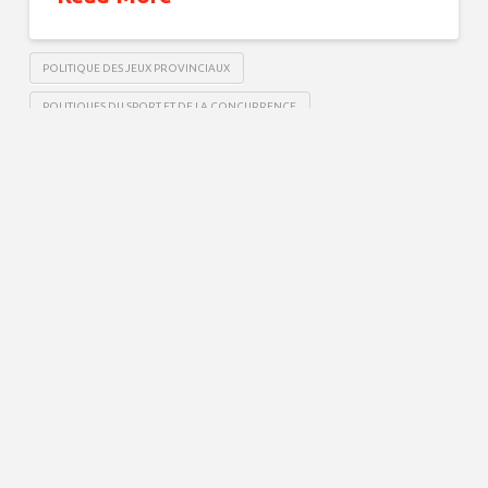
POLITIQUE DES JEUX PROVINCIAUX
POLITIQUES DU SPORT ET DE LA CONCURRENCE
7000-305 Admissibilité
des athlètes aux Jeux
provinciaux
7000-305 Admissibilité des athlètes aux Jeux
provinciaux Date de révision : Février 2019
Date d’entrée en vigueur : 23 février
2018 Afin d’être admissible à l’avancement aux
Jeux provinciaux, chaque athlète doit répondre