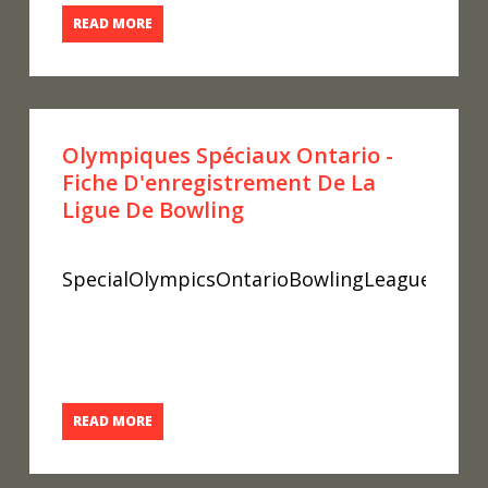
READ MORE
Olympiques Spéciaux Ontario -
Fiche D'enregistrement De La
Ligue De Bowling
SpecialOlympicsOntarioBowlingLeagueRecor
READ MORE