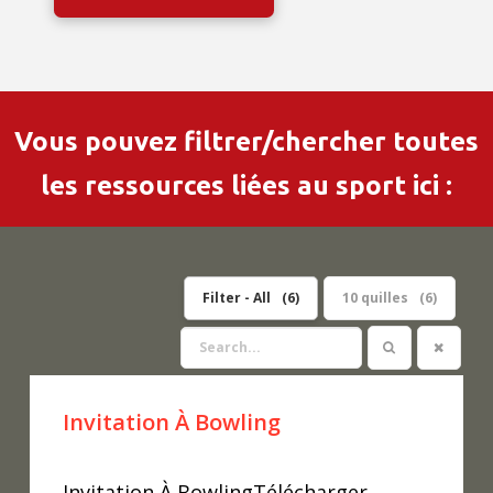
Vous pouvez filtrer/chercher toutes
les ressources liées au sport ici :
Filter - All
6
10 quilles
6
Invitation À Bowling
Invitation À BowlingTélécharger