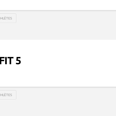
THLÈTES
FIT 5
THLÈTES