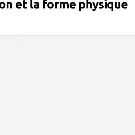
ion et la forme physique
THLÈTES
nutritionnel pour
aînement à domicile