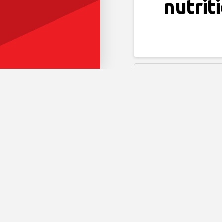
nutrit
RESSOURCES POUR LES A
Guide 
l’entr