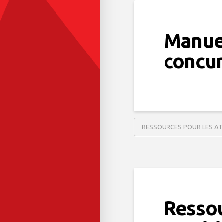
Manuel
concu
RESSOURCES POUR LES A
Ressou