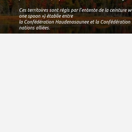
Ces territoires sont régis par l'entente de la ceinture
one spoon ») établie entre
la Confédération Haudenosaunee et la Confédération 
nations alliées.
Ce traité est une entente visant à partager, à travailler
à protéger cette terre en harmonie.
Aujourd'hui, ce lieu de
rencontre est toujours l'abrite de nombreux peuples aut
la Tortue et nous sommes reconnaissants d'avoir la possi
de vivre et de jouer sur cette terre.
Si nous pouvons améliorer cette déclaration, veuillez 
courriel à
info@specialolympicsontario.com
.
Numéro d'enregistrement charitable canadien:
11906 8435 RR0001
Droits d'auteur 2021