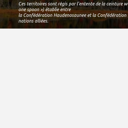
Ces territoires sont régis par l'entente de la ceinture
one spoon ») établie entre
la Confédération Haudenosaunee et la Confédération 
nations alliées.
Ce traité est une entente visant à partager, à travailler
à protéger cette terre en harmonie.
Aujourd'hui, ce lieu de
rencontre est toujours l'abrite de nombreux peuples aut
la Tortue et nous sommes reconnaissants d'avoir la possi
de vivre et de jouer sur cette terre.
Si nous pouvons améliorer cette déclaration, veuillez 
courriel à
info@specialolympicsontario.com
.
Numéro d'enregistrement charitable canadien:
11906 8435 RR0001
Droits d'auteur 2021
Sites de district