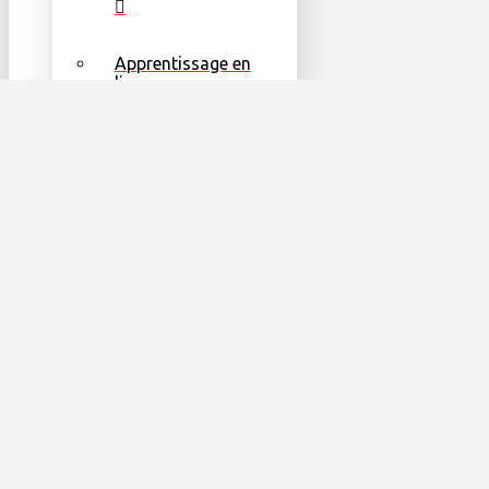
Apprentissage en
ligne
Formes
Autres ressources
utiles
Façons de Donner
Faire un don!