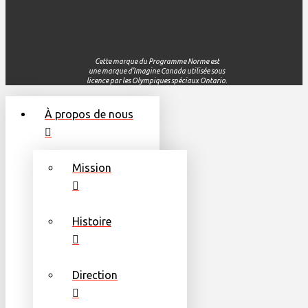
Cette
marque du Programme
Norme
est
une
marque
d'Imagine
Canada
utilisée
sous
licence par les
Olympiques
spéciaux
Ontario.
À propos de nous
Mission
Histoire
Direction