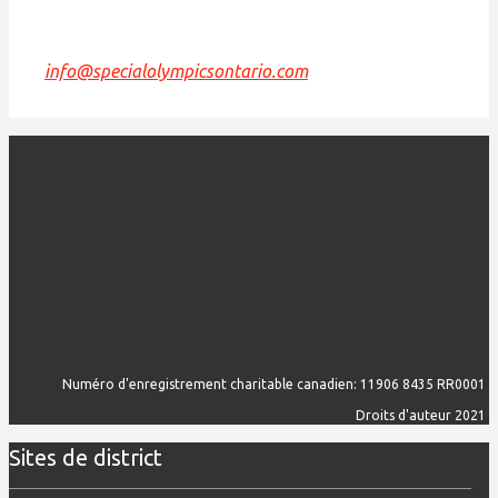
Si nous pouvons améliorer cette déclaration, veuillez
nous envoyer un courriel à
info@specialolympicsontario.com
.
Numéro d'enregistrement charitable canadien: 11906 8435 RR0001
Droits d'auteur 2021
Sites de district