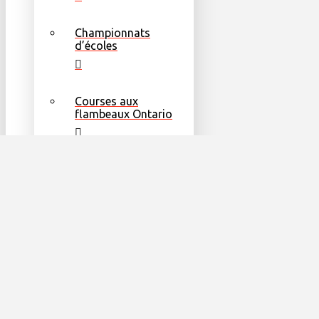
Championnats
d’écoles
Courses aux
flambeaux Ontario
Jeux nationaux
Jeux mondiaux
Ressources