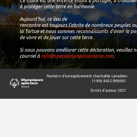
Ce traité est une entente visant à partager, à travailler
à protéger cette terre en harmonie.
Aujourd'hui, ce lieu de
rencontre est toujours l'abrite de nombreux peuples aut
la Tortue et nous sommes reconnaissants d'avoir la possi
de vivre et de jouer sur cette terre.
Si nous pouvons améliorer cette déclaration, veuillez 
courriel à
info@specialolympicsontario.com
.
Numéro d'enregistrement charitable canadien:
11906 8435 RR0001
Droits d'auteur 2021
Sites de district
Centre de l’Ontario
Est de l’Ontario
Région du Grand Toronto
Nord de l’Ontario