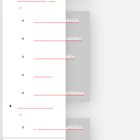
Devenir un bénévole
Devenir un entraîneur
Devenir un athlète
Familles
Course aux flambeaux
PROGRAMMES
Sports et compétition