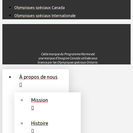
Olympiques spéciaux Canada
Olympiques spéciaux Internationale
Cette
marque du Programme
Norme
est
une
marque
d'Imagine
Canada
utilisée
sous
licence par les
Olympiques
spéciaux
Ontario.
À propos de nous
Mission
Histoire