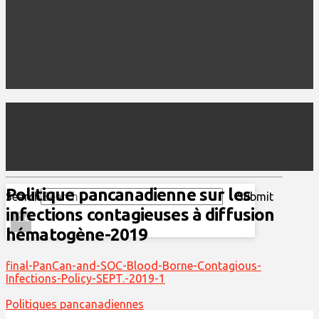
Politique pancanadienne sur les
Search
Submit
infections contagieuses à diffusion
Clear
hématogène-2019
final-PanCan-and-SOC-Blood-Borne-Contagious-
Infections-Policy-SEPT.-2019-1
Politiques pancanadiennes