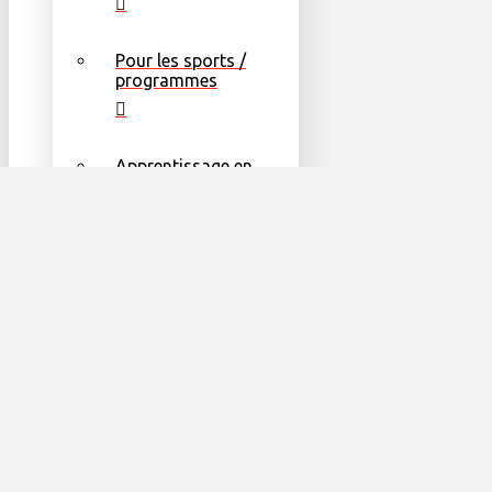
Pour les sports /
programmes
Apprentissage en
ligne
Formes
Autres ressources
utiles
Façons de Donner