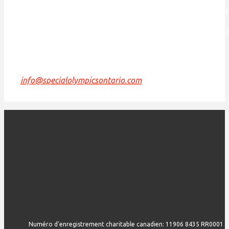
Aujourd'hui, ce lieu de
rencontre est toujours l'abrite de nombreux peuples autoch
la Tortue et
nous sommes reconnaissants d'avoir la possibilité de travai
de vivre et de jouer sur cette terre.
Si nous pouvons améliorer cette déclaration, veuillez
nous envoyer un courriel à
info@specialolympicsontario.com
.
Numéro d'enregistrement charitable canadien: 11906 8435 RR0001