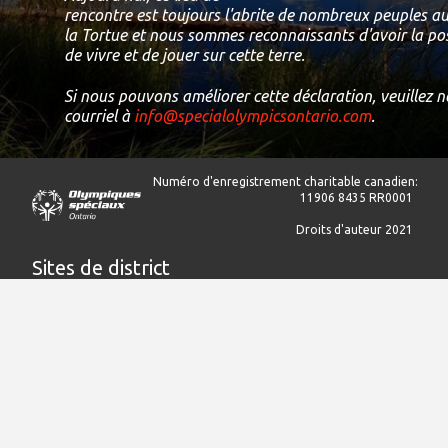
rencontre est toujours l'abrite de nombreux peuples aut
la Tortue et nous sommes reconnaissants d'avoir la possi
de vivre et de jouer sur cette terre.
Si nous pouvons améliorer cette déclaration, veuillez 
courriel à
info@specialolympicsontario.com
.
Numéro d'enregistrement charitable canadien:
11906 8435 RR0001
Droits d'auteur 2021
Sites de district
Centre de l’Ontario
Est de l’Ontario
Région du Grand Toronto
Nord de l’Ontario
Centre-sud de l’Ontario
Sud-ouest de l’Ontario