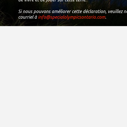
Si nous pouvons améliorer cette déclaration, veuillez 
courriel à
info@specialolympicsontario.com
.
Numéro d'enregistrement charitable canadien:
11906 8435 RR0001
Droits d'auteur 2021
Sites de district
Centre de l’Ontario
Est de l’Ontario
Région du Grand Toronto
Nord de l’Ontario
Centre-sud de l’Ontario
Sud-ouest de l’Ontario
Finances et administration
Rapports annuels et financiers