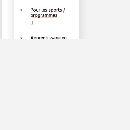
Pour les sports /
programmes
Apprentissage en
ligne
Formes
Autres ressources
utiles
Façons de Donner