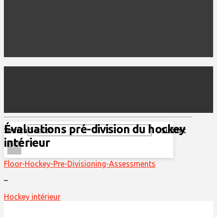
Évaluations pré-division du hockey
Search
Submit
intérieur
Clear
Floor-Hockey-Pre-Divisioning-Assessments
–
Hockey intérieur