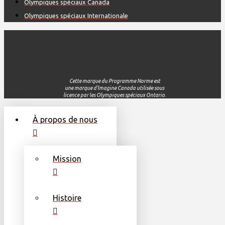
Olympiques spéciaux Canada
Olympiques spéciaux Internationale
Cette
marque du Programme
Norme
est
une
marque
d'Imagine
Canada
utilisée
sous
licence par les
Olympiques
spéciaux
Ontario.
À propos de nous
Mission
Histoire