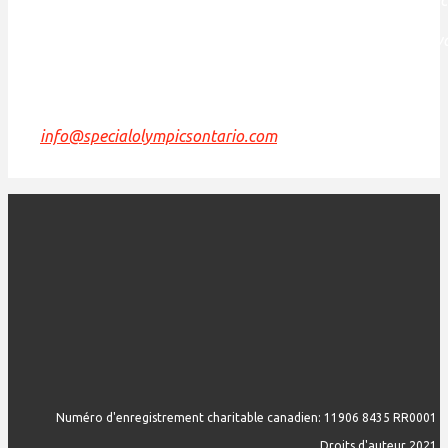
rencontre est toujours l'abrite de nombreux peuples autoch
la Tortue et
nous sommes reconnaissants d'avoir la possibilité de travai
de vivre et de jouer sur cette terre.
Si nous pouvons améliorer cette déclaration, veuillez
nous envoyer un courriel à
info@specialolympicsontario.com
.
Numéro d'enregistrement charitable canadien: 11906 8435 RR0001
Droits d'auteur 2021