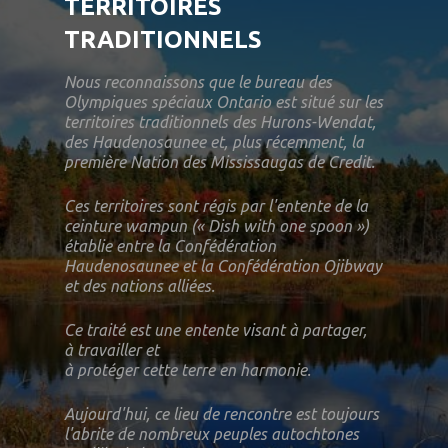
TERRITOIRES
TRADITIONNELS
Nous reconnaissons que le bureau des
Olympiques spéciaux Ontario est situé sur les
territoires traditionnels des Hurons-Wendat,
des Haudenosaunee et, plus récemment, la
première Nation des Mississaugas de Credit.
Ces territoires sont régis par l'entente de la
ceinture wampun (« Dish with one spoon »)
établie entre la Confédération
Haudenosaunee et la Confédération Ojibway
et des nations alliées.
Ce traité est une entente visant à partager,
à travailler et
à protéger cette terre en harmonie.
Aujourd'hui, ce lieu de rencontre est toujours
l'abrite de nombreux peuples autochtones